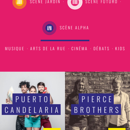
SCÈNE JARDIN
·
SCÈNE FUTURO
·
SCÈNE ALPHA
MUSIQUE
·
ARTS DE LA RUE
·
CINÉMA
·
DÉBATS
·
KIDS
PUERTO
PIERCE
CANDELARIA
BROTHERS