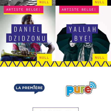
NULL
NULL
ARTISTE BELGE!
ARTISTE BELGE!
DANIEL
YALLAH
DZIDZONU
BYE!
NULL
NULL