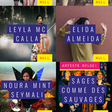
NULL
NULL
LEYLA MC
ELIDA
CALLA
ALMEIDA
NULL
NULL
ARTISTE BELGE!
SAGES
NOURA MINT
COMME DES
SEYMALI
SAUVAGES