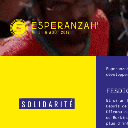
Esperanza
développe
FESDI
Et si un 
SOLIDARITÉ
Depuis de
Dilembu a
du Burkin
plus d’in