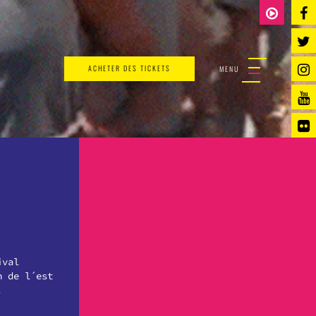
ACHETER DES TICKETS
MENU
ival
n de l´est
.